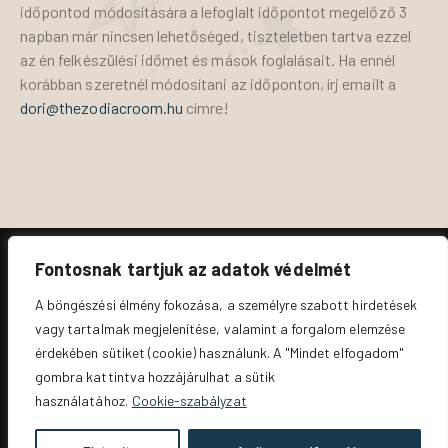
időpontod módosítására a lefoglalt időpontot megelőző 3
napban már nincsen lehetőséged, tiszteletben tartva ezzel
az én felkészülési időmet és mások foglalásait. Ha ennél
korábban szeretnél módosítani az időponton, írj emailt a
dori@thezodiacroom.hu
címre!
Fontosnak tartjuk az adatok védelmét
A böngészési élmény fokozása, a személyre szabott hirdetések
@the.zodiac.room
vagy tartalmak megjelenítése, valamint a forgalom elemzése
érdekében sütiket (cookie) használunk. A "Mindet elfogadom"
gombra kattintva hozzájárulhat a sütik
Jogi nyilatkozatok és adatvédelem
használatához.
Cookie-szabályzat
The Zodiac Room
© 2026. All Rights Reserved.