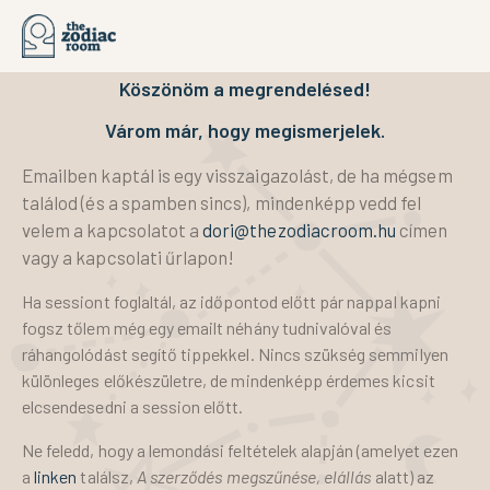
Köszönöm a megrendelésed!
Várom már, hogy megismerjelek.
Emailben kaptál is egy visszaigazolást, de ha mégsem
találod (és a spamben sincs), mindenképp vedd fel
velem a kapcsolatot a
dori@thezodiacroom.hu
címen
vagy a kapcsolati űrlapon!
Ha sessiont foglaltál, az időpontod előtt pár nappal kapni
fogsz tőlem még egy emailt néhány tudnivalóval és
ráhangolódást segítő tippekkel. Nincs szükség semmilyen
különleges előkészületre, de mindenképp érdemes kicsit
elcsendesedni a session előtt.
Ne feledd, hogy a lemondási feltételek alapján (amelyet
ezen
a
linken
találsz,
A szerződés megszűnése, elállás
alatt) az