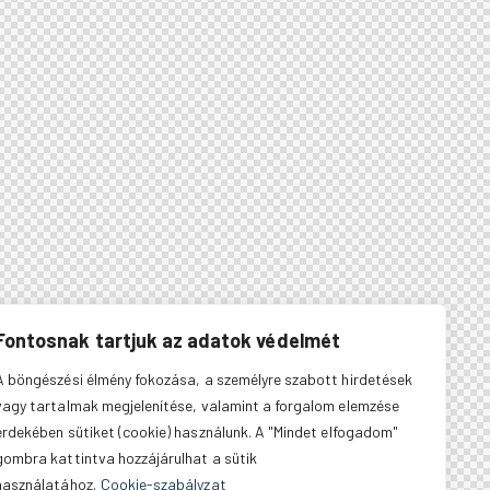
Fontosnak tartjuk az adatok védelmét
A böngészési élmény fokozása, a személyre szabott hirdetések
vagy tartalmak megjelenítése, valamint a forgalom elemzése
érdekében sütiket (cookie) használunk. A "Mindet elfogadom"
gombra kattintva hozzájárulhat a sütik
használatához.
Cookie-szabályzat