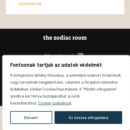
Commenter
@the.zodiac.room
Fontosnak tartjuk az adatok védelmét
Jogi nyilatkozatok és adatvédelem
A böngészési élmény fokozása, a személyre szabott hirdetések
vagy tartalmak megjelenítése, valamint a forgalom elemzése
The Zodiac Room
© 2026. All Rights Reserved.
érdekében sütiket (cookie) használunk. A "Mindet elfogadom"
gombra kattintva hozzájárulhat a sütik
használatához.
Cookie-szabályzat
Elutasít
Az összes elfogadása