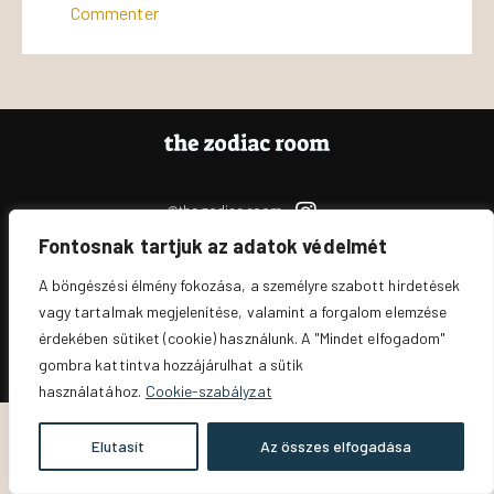
Commenter
@the.zodiac.room
Fontosnak tartjuk az adatok védelmét
Jogi nyilatkozatok és adatvédelem
A böngészési élmény fokozása, a személyre szabott hirdetések
vagy tartalmak megjelenítése, valamint a forgalom elemzése
The Zodiac Room
© 2026. All Rights Reserved.
érdekében sütiket (cookie) használunk. A "Mindet elfogadom"
gombra kattintva hozzájárulhat a sütik
használatához.
Cookie-szabályzat
Elutasít
Az összes elfogadása