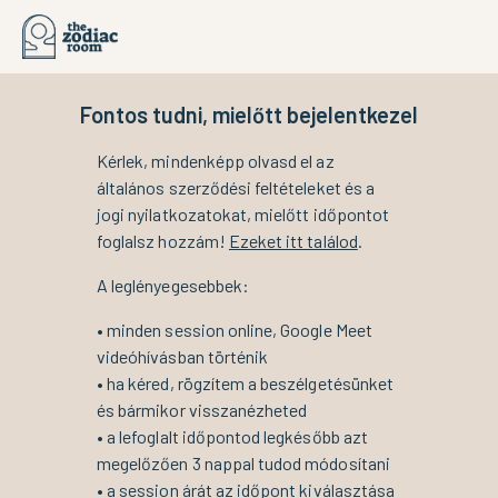
Fontos tudni, mielőtt bejelentkezel
Kérlek, mindenképp olvasd el az
általános szerződési feltételeket és a
jogi nyilatkozatokat, mielőtt időpontot
foglalsz hozzám!
Ezeket itt találod
.
A leglényegesebbek:
• minden session online, Google Meet
videóhívásban történik
• ha kéred, rögzítem a beszélgetésünket
és bármikor visszanézheted
• a lefoglalt időpontod legkésőbb azt
megelőzően 3 nappal tudod módosítani
• a session árát az időpont kiválasztása