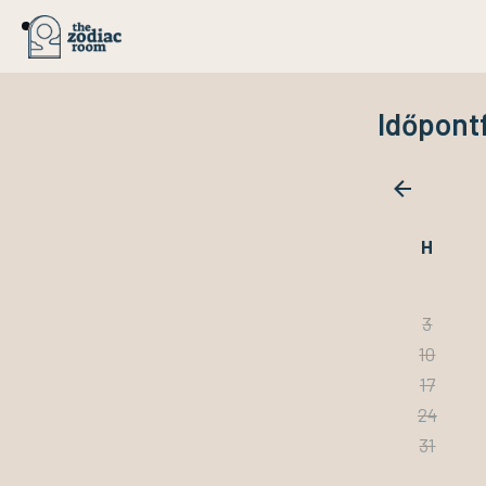
Időpont
H
3
10
17
24
31