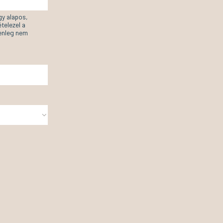
gy alapos,
telezel a
lenleg nem