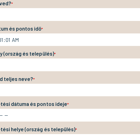
eved?
*
tum és pontos idő
*
y (ország és település)
*
d teljes neve?
*
etési dátuma és pontos ideje
*
tési helye (ország és település)
*