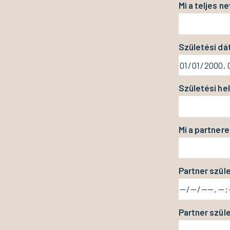
Mi a teljes n
Születési dá
Születési hel
Mi a partnere
Partner szül
Partner szüle