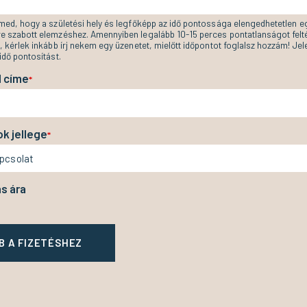
lmed, hogy a születési hely és legfőképp az idő pontossága elengedhetetlen e
e szabott elemzéshez. Amennyiben legalább 10-15 perces pontatlanságot felté
, kérlek inkább írj nekem egy üzenetet, mielőtt időpontot foglalsz hozzám! Je
idő pontosítást.
l címe
*
k jellege
*
s ára
B A FIZETÉSHEZ