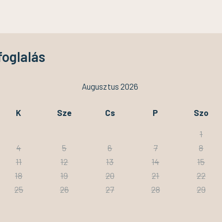
foglalás
Augusztus 2026
K
Sze
Cs
P
Szo
1
4
5
6
7
8
11
12
13
14
15
18
19
20
21
22
25
26
27
28
29