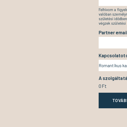
Felhívom a figye
valóban személyr
születési idődben
végzek születési 
Partner emai
Kapcsolatoto
A szolgáltatá
0
Ft
TOVÁB