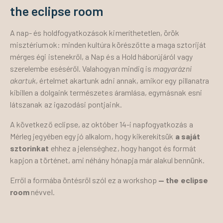
the eclipse room
A nap- és holdfogyatkozások kimeríthetetlen, örök
misztériumok: minden kultúra körészőtte a maga sztoriját
mérges égi istenekről, a Nap és a Hold háborújáról vagy
szerelembe eséséről. Valahogyan mindig is
magyarázni
akartuk
, értelmet akartunk adni annak, amikor egy pillanatra
kibillen a dolgaink természetes áramlása, egymásnak esni
látszanak az igazodási pontjaink.
A következő eclipse, az október 14-i napfogyatkozás a
Mérleg jegyében egy jó alkalom, hogy kikerekítsük
a saját
sztorinkat
ehhez a jelenséghez, hogy hangot és formát
kapjon a történet, ami néhány hónapja már alakul bennünk.
Erről a formába öntésről szól ez a workshop
— the eclipse
room
névvel.