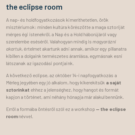
the eclipse room
A nap- és holdfogyatkozások kimeríthetetlen, örök
misztériumok: minden kultúra körészőtte a maga sztoriját
mérges égi istenekről, a Nap és a Hold háborújáról vagy
szerelembe eséséről. Valahogyan mindig is
magyarázni
akartuk
, értelmet akartunk adni annak, amikor egy pillanatra
kibillen a dolgaink természetes áramlása, egymásnak esni
látszanak az igazodási pontjaink.
A következő eclipse, az október 14-i napfogyatkozás a
Mérleg jegyében egy jó alkalom, hogy kikerekítsük
a saját
sztorinkat
ehhez a jelenséghez, hogy hangot és formát
kapjon a történet, ami néhány hónapja már alakul bennünk.
Erről a formába öntésről szól ez a workshop
— the eclipse
room
névvel.