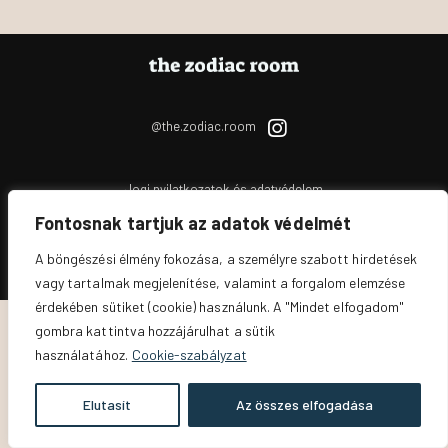
@the.zodiac.room
Jogi nyilatkozatok és adatvédelem
Fontosnak tartjuk az adatok védelmét
The Zodiac Room
© 2026. All Rights Reserved.
A böngészési élmény fokozása, a személyre szabott hirdetések
vagy tartalmak megjelenítése, valamint a forgalom elemzése
érdekében sütiket (cookie) használunk. A "Mindet elfogadom"
gombra kattintva hozzájárulhat a sütik
használatához.
Cookie-szabályzat
Elutasít
Az összes elfogadása