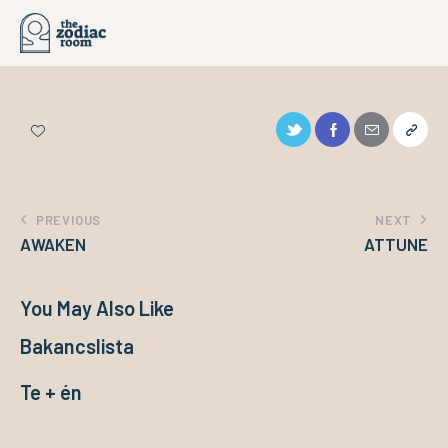
PREVIOUS
NEXT
AWAKEN
ATTUNE
You May Also Like
Bakancslista
Te + én