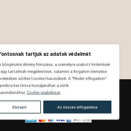
Fontosnak tartjuk az adatok védelmét
A böngészési élmény fokozása, a személyre szabott hirdetések
vagy tartalmak megjelenítése, valamint a forgalom elemzése
érdekében sütiket (cookie) használunk. A "Mindet elfogadom"
gombra kattintva hozzájárulhat a sütik
használatához.
Cookie-szabályzat
lem
The Zodiac Room
© 2026. All Rights
Reserved.
Elutasít
Az összes elfogadása