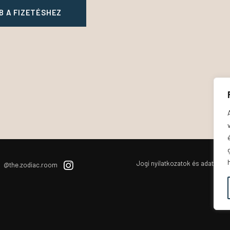
B A FIZETÉSHEZ
Jogi nyilatkozatok és adatvéde
@the.zodiac.room