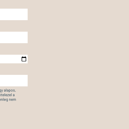
gy alapos,
telezel a
lenleg nem