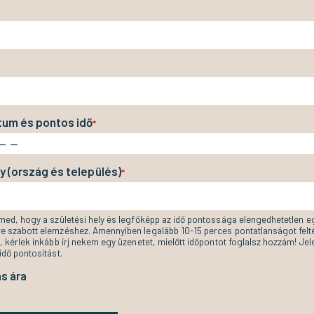
tum és pontos idő
*
y (ország és település)
*
lmed, hogy a születési hely és legfőképp az idő pontossága elengedhetetlen e
e szabott elemzéshez. Amennyiben legalább 10-15 perces pontatlanságot felté
, kérlek inkább írj nekem egy üzenetet, mielőtt időpontot foglalsz hozzám! Je
idő pontosítást.
s ára