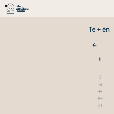
Te + én
H
3
10
17
24
31