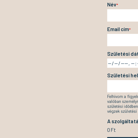
Név
*
Email cím
*
Születési dá
Születési hel
Felhívom a figye
valóban személyr
születési idődben
végzek születési 
A szolgáltatá
0
Ft