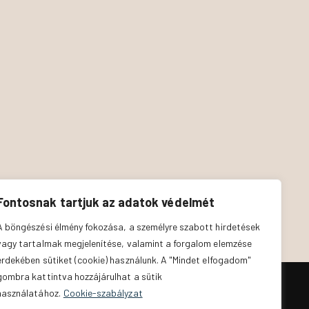
Fontosnak tartjuk az adatok védelmét
A böngészési élmény fokozása, a személyre szabott hirdetések
vagy tartalmak megjelenítése, valamint a forgalom elemzése
érdekében sütiket (cookie) használunk. A "Mindet elfogadom"
gombra kattintva hozzájárulhat a sütik
használatához.
Cookie-szabályzat
lem
The Zodiac Room
© 2026. All Rights