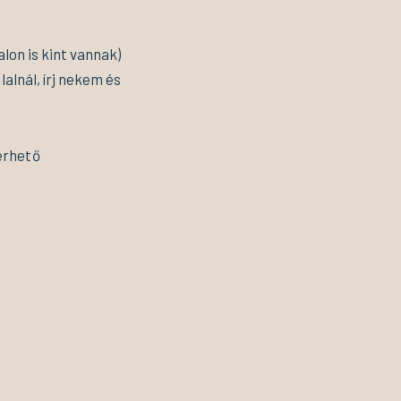
alon is kint vannak)
lalnál, írj nekem és
érhető