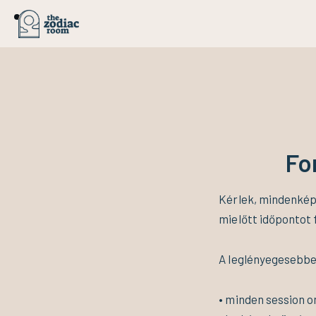
Fo
Kérlek, mindenképp
mielőtt időpontot
A leglényegesebb
• minden session o