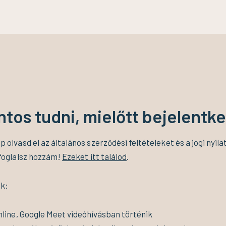
ntos tudni, mielőtt bejelentke
 olvasd el az általános szerződési feltételeket és a jogi nyil
 foglalsz hozzám!
Ezeket itt találod
.
ek:
nline, Google Meet videóhívásban történik