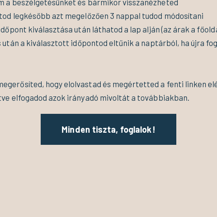
tem a beszélgetésünket és bármikor visszanézheted
ontod legkésőbb azt megelőzően 3 nappal tudod módosítani
 időpont kiválasztása után láthatod a lap alján (az árak a főold
s után a kiválasztott időpontod eltűnik a naptárból, ha újra fog
egerősíted, hogy elolvastad és megértetted a fenti linken el
etve elfogadod azok irányadó mivoltát a továbbiakban.
Minden tiszta, foglalok!