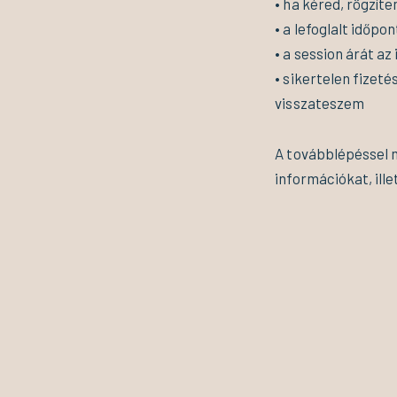
• ha kéred, rögzí
• a lefoglalt időp
• a session árát az
• sikertelen fizeté
visszateszem
A továbblépéssel m
információkat, ill