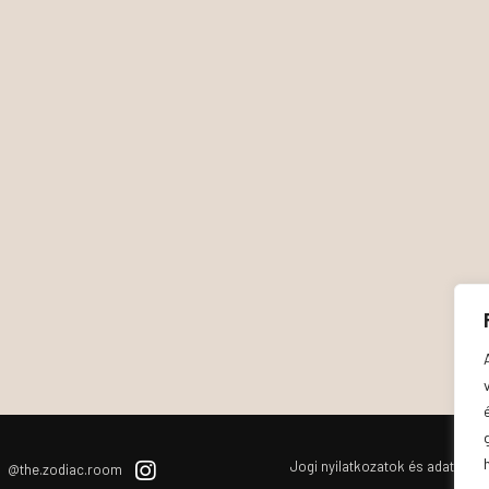
Jogi nyilatkozatok és adatvéde
@the.zodiac.room